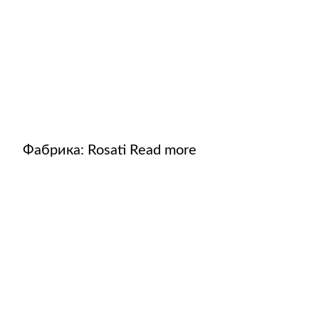
Расходные материалы для
стерилизации
+7 (495) 105-90-88
123+7 (495) 105-90-88
Фабрика:
Rosati
Read more
info@buenos.ru