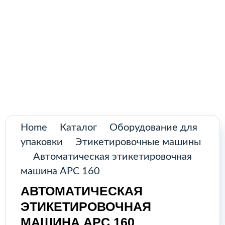
Поиск
товаров
Главная
Промышленное оборудование из
Аргентины и стран Латинской Америки
Каталог
О нас
Home
Каталог
Оборудование для
Контакты
упаковки
Этикетировочные машины
Автоматическая этикетировочная
машина APC 160
КАТАЛОГ
АВТОМАТИЧЕСКАЯ
ЭТИКЕТИРОВОЧНАЯ
Возобновляемые источники
МАШИНА APC 160