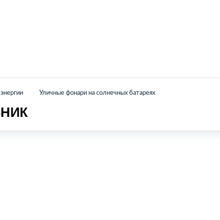
Главная
Каталог
О нас
Контакты
энергии
Уличные фонари на солнечных батареях
НИК