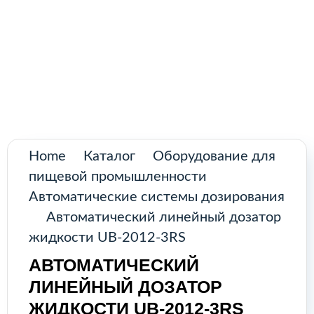
Поиск
товаров
Промышленное оборудование из
Аргентины и стран Латинской Америки
Главная
Каталог
О нас
Home
Каталог
Оборудование для
пищевой промышленности
Контакты
Автоматические системы дозирования
Автоматический линейный дозатор
жидкости UB-2012-3RS
КАТАЛОГ
АВТОМАТИЧЕСКИЙ
ЛИНЕЙНЫЙ ДОЗАТОР
Возобновляемые источники
ЖИДКОСТИ UB-2012-3RS