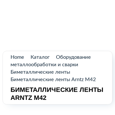
Поиск
товаров
Промышленное оборудование из
Аргентины и стран Латинской Америки
Главная
Каталог
Home
Каталог
Оборудование
О нас
металлообработки и сварки
Биметаллические ленты
Контакты
Биметаллические ленты Arntz M42
БИМЕТАЛЛИЧЕСКИЕ ЛЕНТЫ
ARNTZ M42
КАТАЛОГ