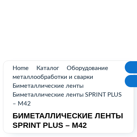
Поиск
товаров
Промышленное оборудование из
Аргентины и стран Латинской Америки
Главная
Каталог
О нас
Home
Каталог
Оборудование
металлообработки и сварки
Контакты
Биметаллические ленты
Биметаллические ленты SPRINT PLUS
– M42
КАТАЛОГ
БИМЕТАЛЛИЧЕСКИЕ ЛЕНТЫ
SPRINT PLUS – M42
Возобновляемые источники