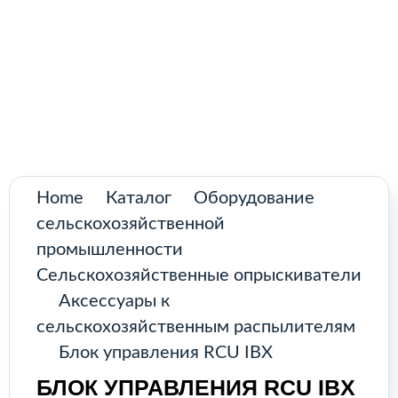
Поиск
товаров
Промышленное оборудование из
Аргентины и стран Латинской Америки
Главная
Каталог
О нас
Home
Каталог
Оборудование
сельскохозяйственной
Контакты
промышленности
Сельскохозяйственные опрыскиватели
Аксессуары к
КАТАЛОГ
сельскохозяйственным распылителям
Блок управления RCU IBX
Возобновляемые источники
БЛОК УПРАВЛЕНИЯ RCU IBX