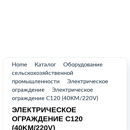
Поиск товаров
Промышленное оборудование из
Аргентины и стран Латинской Америки
Главная
Каталог
О нас
Home
Каталог
Оборудование
сельскохозяйственной
Контакты
промышленности
Электрическое
ограждение
Электрическое
ограждение C120 (40KM/220V)
КАТАЛОГ
ЭЛЕКТРИЧЕСКОЕ
ОГРАЖДЕНИЕ C120
Возобновляемые источники
(40KM/220V)