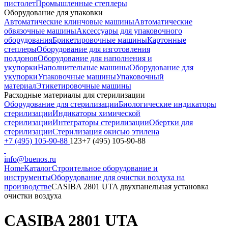
пистолет
Промышленные степлеры
Оборудование для упаковки
Автоматические клинчовые машины
Автоматические
обвязочные машины
Аксессуары для упаковочного
оборудования
Брикетировочные машины
Картонные
степлеры
Оборудование для изготовления
поддонов
Оборудование для наполнения и
укупорки
Наполнительные машины
Оборудование для
укупорки
Упаковочные машины
Упаковочный
материал
Этикетировочные машины
Расходные материалы для стерилизации
Оборудование для стерилизации
Биологические индикаторы
стерилизации
Индикаторы химической
стерилизации
Интеграторы стерилизации
Обертки для
стерилизации
Стерилизация окисью этилена
+7 (495) 105-90-88
123+7 (495) 105-90-88
info@buenos.ru
Home
Каталог
Строительное оборудование и
инструменты
Оборудование для очистки воздуха на
производстве
CASIBA 2801 UTA двухпанельная установка
очистки воздуха
CASIBA 2801 UTA