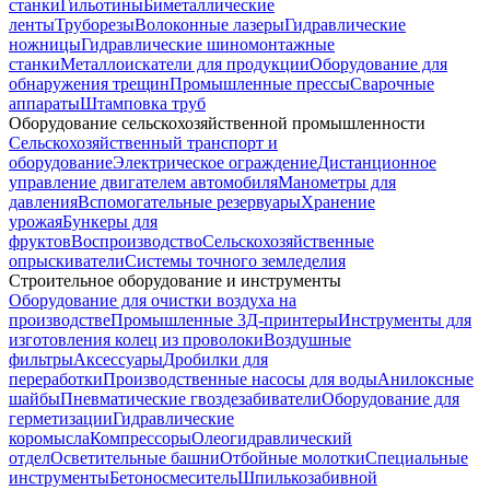
станки
Гильотины
Биметаллические
ленты
Труборезы
Волоконные лазеры
Гидравлические
ножницы
Гидравлические шиномонтажные
станки
Металлоискатели для продукции
Оборудование для
обнаружения трещин
Промышленные прессы
Сварочные
аппараты
Штамповка труб
Оборудование сельскохозяйственной промышленности
Сельскохозяйственный транспорт и
оборудование
Электрическое ограждение
Дистанционное
управление двигателем автомобиля
Манометры для
давления
Вспомогательные резервуары
Хранение
урожая
Бункеры для
фруктов
Воспроизводство
Сельскохозяйственные
опрыскиватели
Системы точного земледелия
Строительное оборудование и инструменты
Оборудование для очистки воздуха на
производстве
Промышленные 3Д-принтеры
Инструменты для
изготовления колец из проволоки
Воздушные
фильтры
Аксессуары
Дробилки для
переработки
Производственные насосы для воды
Анилокcные
шайбы
Пневматические гвоздезабиватели
Оборудование для
герметизации
Гидравлические
коромысла
Компрессоры
Олеогидравлический
отдел
Осветительные башни
Отбойные молотки
Специальные
инструменты
Бетоносмеситель
Шпилькозабивной