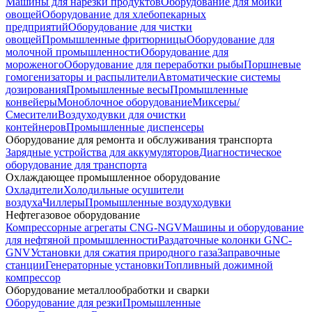
Машины для нарезки продуктов
Оборудование для мойки
овощей
Оборудование для хлебопекарных
предприятий
Оборудование для чистки
овощей
Промышленные фритюрницы
Оборудование для
молочной промышленности
Оборудование для
мороженого
Оборудование для переработки рыбы
Поршневые
гомогенизаторы и распылители
Автоматические системы
дозирования
Промышленные весы
Промышленные
конвейеры
Моноблочное оборудование
Миксеры/
Смесители
Воздуходувки для очистки
контейнеров
Промышленные диспенсеры
Оборудование для ремонта и обслуживания транспорта
Зарядные устройства для аккумуляторов
Диагностическое
оборудование для транспорта
Охлаждающее промышленное оборудование
Охладители
Холодильные осушители
воздуха
Чиллеры
Промышленные воздуходувки
Нефтегазовое оборудование
Компрессорные агрегаты CNG-NGV
Машины и оборудование
для нефтяной промышленности
Раздаточные колонки GNC-
GNV
Установки для сжатия природного газа
Заправочные
станции
Генераторные установки
Топливный дожимной
компрессор
Оборудование металлообработки и сварки
Оборудование для резки
Промышленные