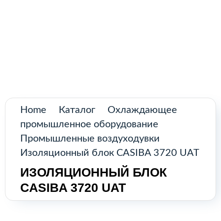
Поиск
товаров
Промышленное оборудование из
Аргентины и стран Латинской Америки
Главная
Каталог
О нас
Home
Каталог
Охлаждающее
промышленное оборудование
Контакты
Промышленные воздуходувки
Изоляционный блок CASIBA 3720 UAT
ИЗОЛЯЦИОННЫЙ БЛОК
КАТАЛОГ
CASIBA 3720 UAT
Возобновляемые источники