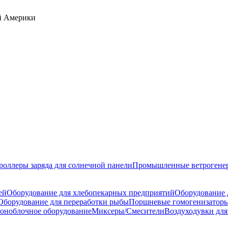
й Америки
роллеры заряда для солнечной панели
Промышленные ветрогене
ей
Оборудование для хлебопекарных предприятий
Оборудование 
Оборудование для переработки рыбы
Поршневые гомогенизаторы
оноблочное оборудование
Миксеры/Смесители
Воздуходувки для