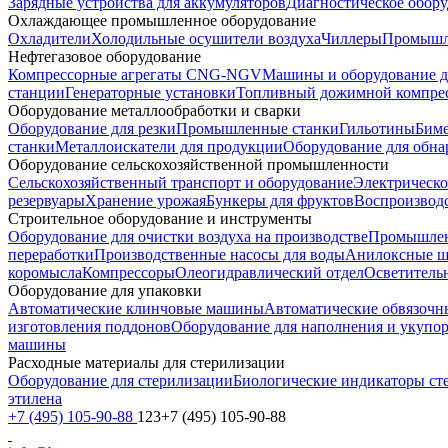
Зарядные устройства для аккумуляторов
Диагностическое обору
Охлаждающее промышленное оборудование
Охладители
Холодильные осушители воздуха
Чиллеры
Промышл
Нефтегазовое оборудование
Компрессорные агрегаты CNG-NGV
Машины и оборудование 
станции
Генераторные установки
Топливный дожимной компре
Оборудование металлообработки и сварки
Оборудование для резки
Промышленные станки
Гильотины
Биме
станки
Металлоискатели для продукции
Оборудование для обн
Оборудование сельскохозяйственной промышленности
Сельскохозяйственный транспорт и оборудование
Электрическо
резервуары
Хранение урожая
Бункеры для фруктов
Воспроизвод
Строительное оборудование и инструменты
Оборудование для очистки воздуха на производстве
Промышлен
переработки
Производственные насосы для воды
Анилокcные 
коромысла
Компрессоры
Олеогидравлический отдел
Осветитель
Оборудование для упаковки
Автоматические клинчовые машины
Автоматические обвязоч
изготовления поддонов
Оборудование для наполнения и укупо
машины
Расходные материалы для стерилизации
Оборудование для стерилизации
Биологические индикаторы ст
этилена
+7 (495) 105-90-88
123+7 (495) 105-90-88