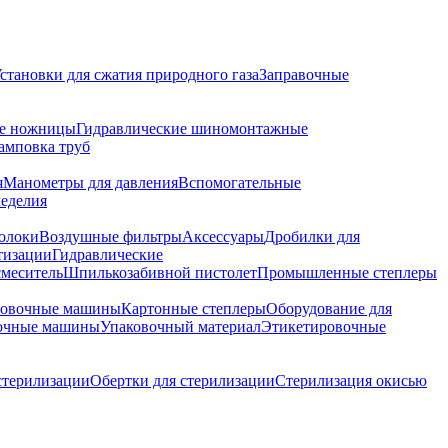
становки для сжатия природного газа
Заправочные
ие ножницы
Гидравлические шиномонтажные
мповка труб
я
Манометры для давления
Вспомогательные
леделия
волоки
Воздушные фильтры
Аксессуары
Дробилки для
тизации
Гидравлические
смеситель
Шпилькозабивной пистолет
Промышленные степлеры
ровочные машины
Картонные степлеры
Оборудование для
очные машины
Упаковочный материал
Этикетировочные
стерилизации
Обертки для стерилизации
Стерилизация окисью