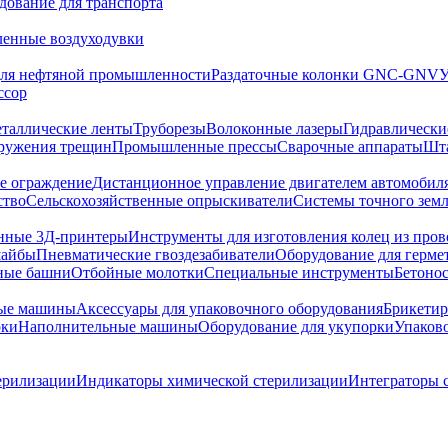
дование для транспорта
енные воздуходувки
для нефтяной промышленности
Раздаточные колонки GNC-GNV
У
ссор
таллические ленты
Труборезы
Волоконные лазеры
Гидравлическ
аружения трещин
Промышленные прессы
Сварочные аппараты
Шта
е ограждение
Дистанционное управление двигателем автомобил
ство
Сельскохозяйственные опрыскиватели
Системы точного зем
ные 3Д-принтеры
Инструменты для изготовления колец из про
шайбы
Пневматические гвоздезабиватели
Оборудование для герме
ные башни
Отбойные молотки
Специальные инструменты
Бетоно
ные машины
Аксессуары для упаковочного оборудования
Брикети
рки
Наполнительные машины
Оборудование для укупорки
Упаков
ерилизации
Индикаторы химической стерилизации
Интеграторы 