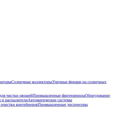
раторы
Солнечные коллекторы
Уличные фонари на солнечных
для чистки овощей
Промышленные фритюрницы
Оборудование
 и распылители
Автоматические системы
 очистки контейнеров
Промышленные диспенсеры