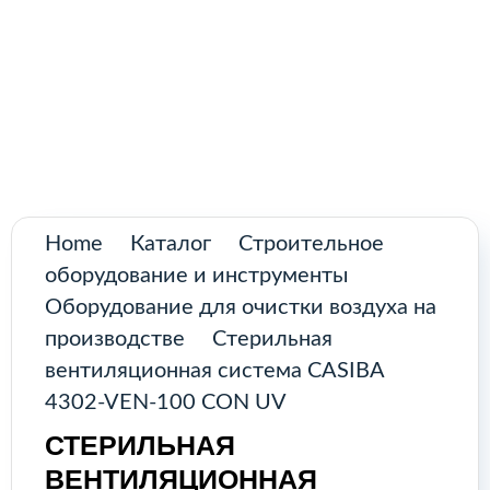
Поиск
товаров
Промышленное оборудование из
Аргентины и стран Латинской Америки
Главная
Каталог
Home
Каталог
Строительное
О нас
оборудование и инструменты
Оборудование для очистки воздуха на
Контакты
производстве
Стерильная
вентиляционная система CASIBA
4302-VEN-100 CON UV
КАТАЛОГ
СТЕРИЛЬНАЯ
ВЕНТИЛЯЦИОННАЯ