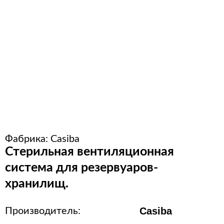
Оборудование для упаковки
Расходные материалы для
стерилизации
+7 (495) 105-90-88
123+7 (495) 105-90-88
info@buenos.ru
Фабрика:
Casiba
Стерильная вентиляционная
система для резервуаров-
хранилищ.
Casiba
Производитель: