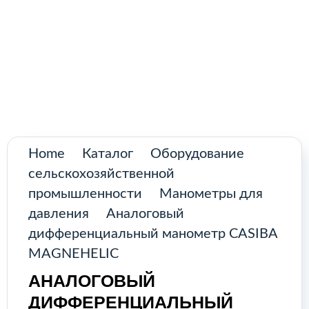
Поиск
товаров
Промышленное оборудование из
Аргентины и стран Латинской Америки
Главная
Каталог
О нас
Home
Каталог
Оборудование
сельскохозяйственной
Контакты
промышленности
Манометры для
давления
Аналоговый
дифференциальный манометр CASIBA
КАТАЛОГ
MAGNEHELIC
АНАЛОГОВЫЙ
Возобновляемые источники
ДИФФЕРЕНЦИАЛЬНЫЙ