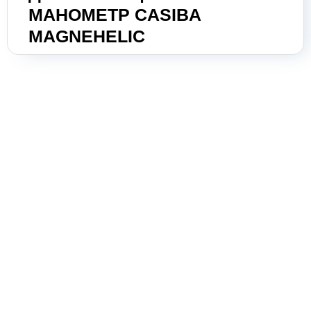
энергии
МАНОМЕТР CASIBA
Оборудование для пищевой
MAGNEHELIC
промышленности
Оборудование для ремонта и
обслуживания транспорта
Охлаждающее промышленное
оборудование
Нефтегазовое оборудование
Оборудование
металлообработки и сварки
Оборудование
сельскохозяйственной
промышленности
Строительное оборудование и
инструменты
Оборудование для упаковки