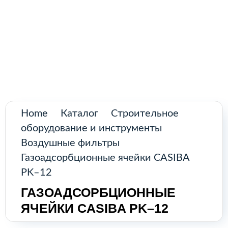
Поиск
товаров
Промышленное оборудование из
Аргентины и стран Латинской Америки
Главная
Каталог
О нас
Home
Каталог
Строительное
оборудование и инструменты
Контакты
Воздушные фильтры
Газоадсорбционные ячейки CASIBA
PK–12
КАТАЛОГ
ГАЗОАДСОРБЦИОННЫЕ
ЯЧЕЙКИ CASIBA PK–12
Возобновляемые источники