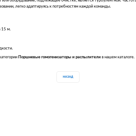
у или оборудование, подлежащее очистке, является турбулентной. Частот
зовании, легко адаптируясь к потребностям каждой команды.
 15 м.
дкости.
 категории
Поршневые гомогенизаторы и распылители
в нашем каталоге.
НАЗАД