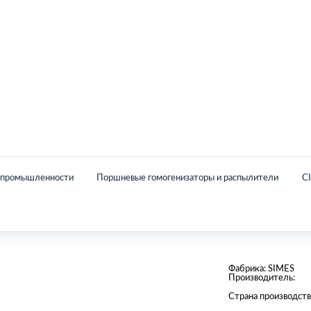
Главная
Каталог
О нас
Контакты
й промышленности
Поршневые гомогенизаторы и распылители
C
Фабрика:
SIMES
Производитель:
Страна производств