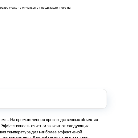
Оборудование металлообработки и
овара может отличаться от представленного на
сварки
Оборудование сельскохозяйственной
промышленности
Строительное оборудование и
инструменты
Оборудование для упаковки
Расходные материалы для
стерилизации
+7 (495) 105-90-88
123+7 (495) 105-90-88
info@buenos.ru
истемы. На промышленных производственных объектах
. Эффективность очистки зависит от следующих
ящая температура для наиболее эффективной