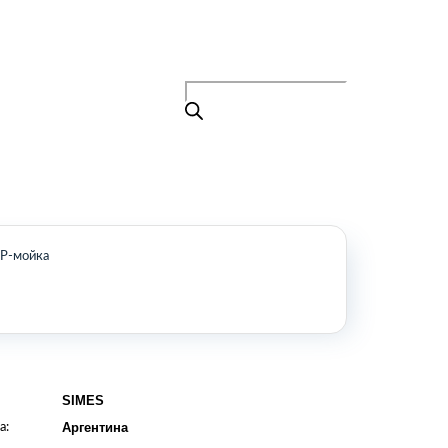
Поиск
товаров
+7 (495) 105-90-88
info@buenos.ru
Главная
Поиск
товаров
Каталог
О нас
Контакты
КАТАЛОГ
IP-мойка
Возобновляемые источники энергии
Оборудование для пищевой
промышленности
Оборудование для ремонта и
обслуживания транспорта
Охлаждающее промышленное
SIMES
оборудование
а:
Аргентина
Нефтегазовое оборудование