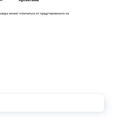
Оборудование металлообработки и
сварки
овара может отличаться от представленного на
Оборудование сельскохозяйственной
промышленности
Строительное оборудование и
инструменты
Оборудование для упаковки
Расходные материалы для
стерилизации
+7 (495) 105-90-88
123+7 (495) 105-90-88
info@buenos.ru