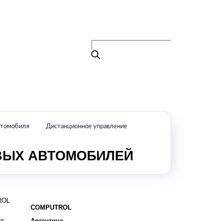
Поиск
товаров
+7 (495) 105-90-88
info@buenos.ru
Главная
Поиск
товаров
Каталог
О нас
Контакты
КАТАЛОГ
втомобиля
Дистанционное управление
Возобновляемые источники энергии
ВЫХ АВТОМОБИЛЕЙ
Оборудование для пищевой
промышленности
Оборудование для ремонта и
обслуживания транспорта
Охлаждающее промышленное
ROL
оборудование
COMPUTROL
Нефтегазовое оборудование
а:
Аргентина