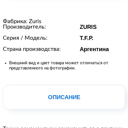
энергии
Оборудование для пищевой
промышленности
Фабрика:
Zuris
ZURIS
Производитель:
Оборудование для ремонта и
обслуживания транспорта
T.F.P.
Серия / Модель:
Охлаждающее промышленное
Аргентина
Страна производства:
оборудование
Нефтегазовое оборудование
Внешний вид и цвет товара может отличаться от
представленного на фотографии.
Оборудование
металлообработки и сварки
Оборудование
сельскохозяйственной
ОПИСАНИЕ
промышленности
Строительное оборудование и
инструменты
Оборудование для упаковки