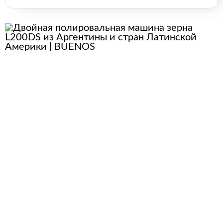
энергии
Оборудование для пищевой
промышленности
Оборудование для ремонта и
обслуживания транспорта
Охлаждающее промышленное
оборудование
Нефтегазовое оборудование
Оборудование
металлообработки и сварки
Оборудование
сельскохозяйственной
промышленности
Строительное оборудование и
инструменты
Оборудование для упаковки