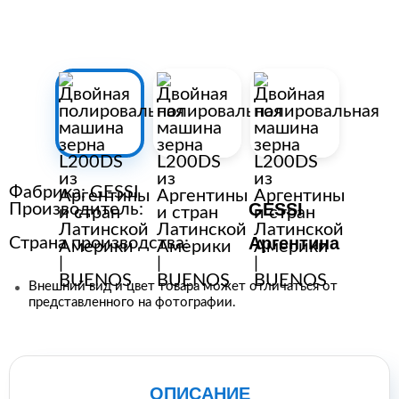
Расходные материалы для
стерилизации
+7 (495) 105-90-88
123+7 (495) 105-90-88
Фабрика:
GESSI
info@buenos.ru
GESSI
Производитель:
Аргентина
Страна производства:
Внешний вид и цвет товара может отличаться от
представленного на фотографии.
ОПИСАНИЕ