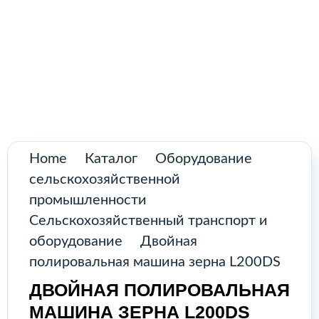
Поиск
товаров
Промышленное оборудование из
Аргентины и стран Латинской Америки
Главная
Каталог
О нас
Home
Каталог
Оборудование
сельскохозяйственной
Контакты
промышленности
Сельскохозяйственный транспорт и
оборудование
Двойная
КАТАЛОГ
полировальная машина зерна L200DS
ДВОЙНАЯ ПОЛИРОВАЛЬНАЯ
Возобновляемые источники
МАШИНА ЗЕРНА L200DS