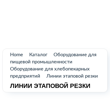
Поиск
товаров
Промышленное оборудование из
Аргентины и стран Латинской Америки
Главная
Каталог
О нас
Home
Каталог
Оборудование для
пищевой промышленности
Контакты
Оборудование для хлебопекарных
предприятий
Линии этаповой резки
ЛИНИИ ЭТАПОВОЙ РЕЗКИ
КАТАЛОГ
Возобновляемые источники