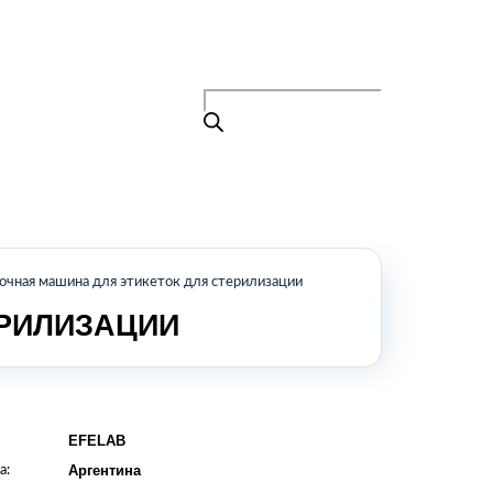
Поиск
товаров
+7 (495) 105-90-88
info@buenos.ru
Главная
Поиск
товаров
Каталог
О нас
Контакты
КАТАЛОГ
очная машина для этикеток для стерилизации
ЕРИЛИЗАЦИИ
Возобновляемые источники энергии
Оборудование для пищевой
промышленности
Оборудование для ремонта и
обслуживания транспорта
Охлаждающее промышленное
EFELAB
оборудование
а:
Аргентина
Нефтегазовое оборудование