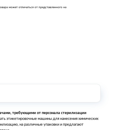
Оборудование металлообработки и
овара может отличаться от представленного на
сварки
Оборудование сельскохозяйственной
промышленности
Строительное оборудование и
инструменты
Оборудование для упаковки
Расходные материалы для
стерилизации
+7 (495) 105-90-88
123+7 (495) 105-90-88
info@buenos.ru
дачами, требующими от персонала стерилизации
вать этикетировочные машины для нанесения химических
илизацию, на различные упаковки и предлагают