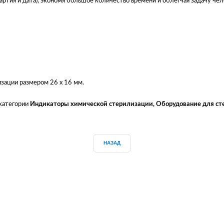
артия и дата), экономя большое количество времени и облегчая задачу чел
зации размером 26 x 16 мм.
 категории
Индикаторы химической стерилизации
,
Оборудование для ст
НАЗАД