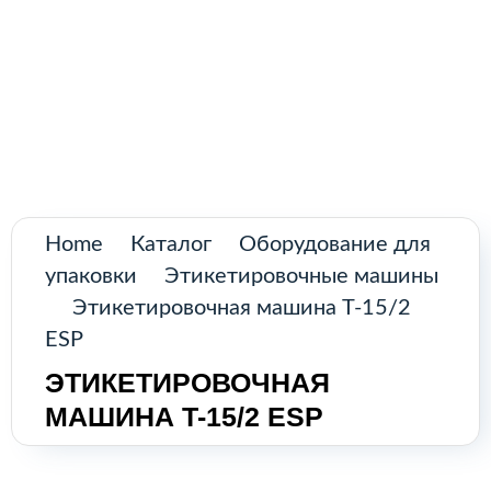
Поиск
товаров
Промышленное оборудование из
Аргентины и стран Латинской Америки
Главная
Каталог
О нас
Home
Каталог
Оборудование для
упаковки
Этикетировочные машины
Контакты
Этикетировочная машина T-15/2
ESP
ЭТИКЕТИРОВОЧНАЯ
КАТАЛОГ
МАШИНА T-15/2 ESP
Возобновляемые источники