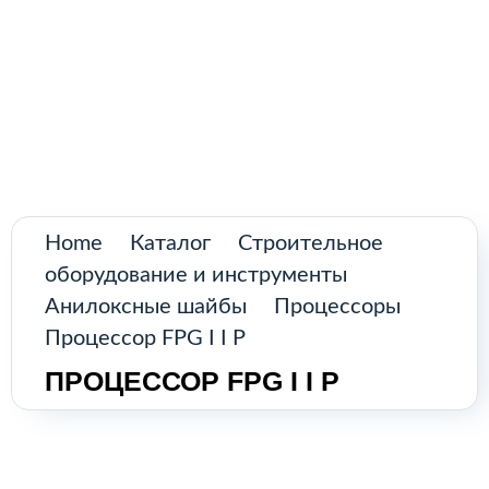
Поиск
товаров
Промышленное оборудование из
Аргентины и стран Латинской Америки
Главная
Каталог
О нас
Home
Каталог
Строительное
оборудование и инструменты
Контакты
Анилокcные шайбы
Процессоры
Процессор FPG I I P
ПРОЦЕССОР FPG I I P
КАТАЛОГ
Возобновляемые источники