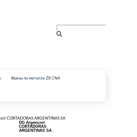
Поиск
товаров
+7 (495) 105-90-88
info@buenos.ru
Главная
Поиск
товаров
Каталог
О нас
Контакты
КАТАЛОГ
и
Фрезы по металлу Z8 CNA
Возобновляемые источники энергии
Оборудование для пищевой
промышленности
Оборудование для ремонта и
обслуживания транспорта
cort CORTADORAS ARGENTINAS SA
Охлаждающее промышленное
DG Argencort
CORTADORAS
оборудование
ARGENTINAS SA
Нефтегазовое оборудование