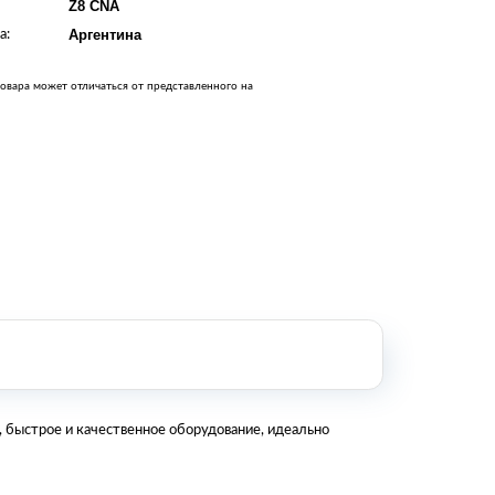
Z8 CNA
Оборудование металлообработки и
сварки
а:
Аргентина
Оборудование сельскохозяйственной
промышленности
овара может отличаться от представленного на
Строительное оборудование и
инструменты
Оборудование для упаковки
Расходные материалы для
стерилизации
+7 (495) 105-90-88
123+7 (495) 105-90-88
info@buenos.ru
 быстрое и качественное оборудование, идеально