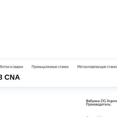
Главная
Каталог
О нас
Контакты
отки и сварки
Промышленные станки
Металлорежущие станк
8 CNA
Фабрика:
DG Argen
Производитель: