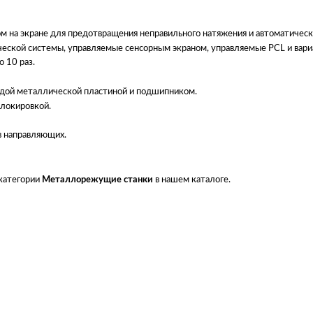
на экране для предотвращения неправильного натяжения и автоматической
ской системы, управляемые сенсорным экраном, управляемые PCL и вариа
 10 раз.
дой металлической пластиной и подшипником.
блокировкой.
в направляющих.
 категории
Металлорежущие станки
в нашем каталоге.