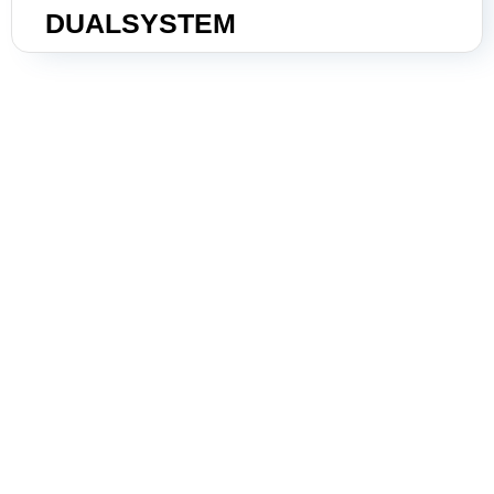
э
DUALSYSTEM
О
п
О
о
О
о
Н
О
м
О
с
п
С
и
О