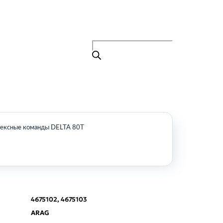
Поиск
товаров
+7 (495) 105-90-88
info@buenos.ru
Главная
Поиск
товаров
Каталог
О нас
Контакты
КАТАЛОГ
ексные команды DELTA 80T
Возобновляемые источники энергии
Оборудование для пищевой
промышленности
Оборудование для ремонта и
обслуживания транспорта
4675102, 4675103
Охлаждающее промышленное
оборудование
ARAG
Нефтегазовое оборудование