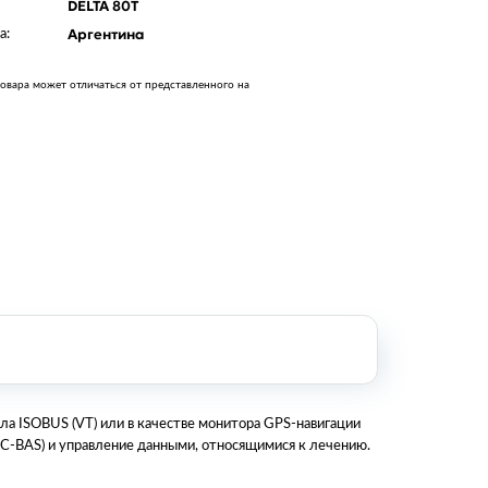
DELTA 80T
Оборудование металлообработки и
сварки
Аргентина
а:
Оборудование сельскохозяйственной
промышленности
овара может отличаться от представленного на
Строительное оборудование и
инструменты
Оборудование для упаковки
Расходные материалы для
стерилизации
+7 (495) 105-90-88
123+7 (495) 105-90-88
info@buenos.ru
ла ISOBUS (VT) или в качестве монитора
GPS-навигации
(TC-BAS) и управление данными, относящимися к лечению.