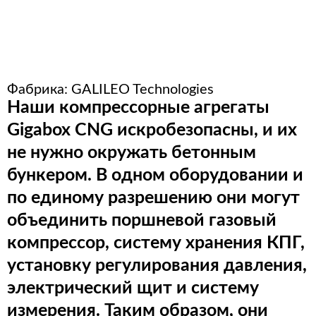
Расходные материалы для
стерилизации
Фабрика:
GALILEO Technologies
+7 (495) 105-90-88
Наши компрессорные агрегаты
123+7 (495) 105-90-88
Gigabox CNG искробезопасны, и их
не нужно окружать бетонным
info@buenos.ru
бункером. В одном оборудовании и
по единому разрешению они могут
объединить поршневой газовый
компрессор, систему хранения КПГ,
установку регулирования давления,
электрический щит и систему
измерения. Таким образом, они