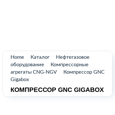
Поиск
товаров
Промышленное оборудование из
Аргентины и стран Латинской Америки
Главная
Каталог
О нас
Home
Каталог
Нефтегазовое
оборудование
Компрессорные
Контакты
агрегаты CNG-NGV
Компрессор GNC
Gigabox
КОМПРЕССОР GNC GIGABOX
КАТАЛОГ
Возобновляемые источники