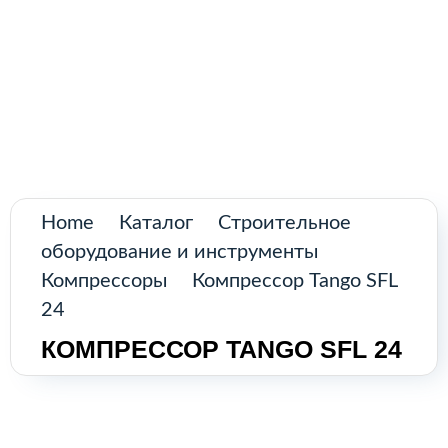
Поиск
товаров
Промышленное оборудование из
Аргентины и стран Латинской Америки
Главна
Катало
О нас
Home
Каталог
Строительное
оборудование и инструменты
Контак
Компрессоры
Компрессор Tango SFL
24
КОМПРЕССОР TANGO SFL 24
КАТАЛ
Возобно