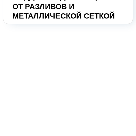
энергии
ОТ РАЗЛИВОВ И
Оборудование для пищевой
МЕТАЛЛИЧЕСКОЙ СЕТКОЙ
промышленности
Оборудование для ремонта и
обслуживания транспорта
Охлаждающее промышленное
оборудование
Нефтегазовое оборудование
Оборудование
металлообработки и сварки
Оборудование
сельскохозяйственной
промышленности
Строительное оборудование и
инструменты
Оборудование для упаковки