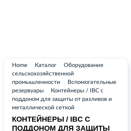
Поиск
товаров
Промышленное оборудование из
Аргентины и стран Латинской Америки
Главная
Каталог
О нас
Home
Каталог
Оборудование
сельскохозяйственной
Контакты
промышленности
Вспомогательные
резервуары
Контейнеры / IBC с
поддоном для защиты от разливов и
КАТАЛОГ
металлической сеткой
КОНТЕЙНЕРЫ / IBC С
Возобновляемые источники
ПОДДОНОМ ДЛЯ ЗАЩИТЫ