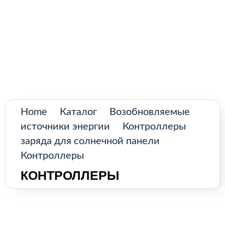
Поиск
товаров
Промышленное оборудование из
Аргентины и стран Латинской Америки
Главная
Каталог
О нас
Home
Каталог
Возобновляемые
источники энергии
Контроллеры
Контакты
заряда для солнечной панели
Контроллеры
КОНТРОЛЛЕРЫ
КАТАЛОГ
Возобновляемые источники