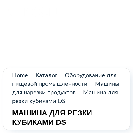
Поиск
товаров
Главная
Промышленное оборудование из
Аргентины и стран Латинской Америки
Каталог
О нас
Home
Каталог
Оборудование для
Контакты
пищевой промышленности
Машины
для нарезки продуктов
Машина для
резки кубиками DS
КАТАЛОГ
МАШИНА ДЛЯ РЕЗКИ
КУБИКАМИ DS
Возобновляемые источники