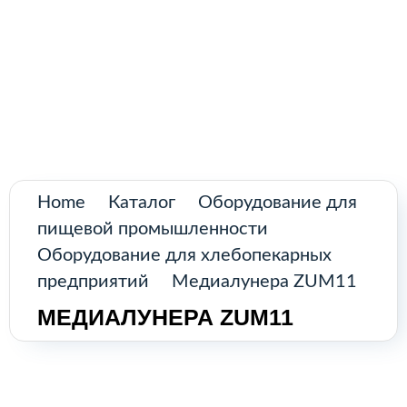
Поиск
товаров
Промышленное оборудование из
Аргентины и стран Латинской Америки
Главная
Каталог
О нас
Home
Каталог
Оборудование для
пищевой промышленности
Контакты
Оборудование для хлебопекарных
предприятий
Медиалунера ZUM11
МЕДИАЛУНЕРА ZUM11
КАТАЛОГ
Возобновляемые источники