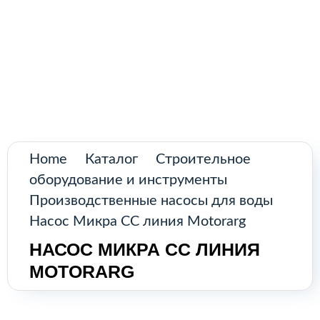
Поиск
товаров
Промышленное оборудование из
Аргентины и стран Латинской Америки
Главная
Каталог
О нас
Home
Каталог
Строительное
оборудование и инструменты
Контакты
Производственные насосы для воды
Насос Микра CC линия Motorarg
НАСОС МИКРА CC ЛИНИЯ
КАТАЛОГ
MOTORARG
Возобновляемые источники