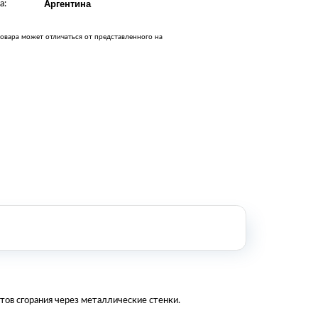
а:
Аргентина
Оборудование металлообработки и
сварки
Оборудование сельскохозяйственной
овара может отличаться от представленного на
промышленности
Строительное оборудование и
инструменты
Оборудование для упаковки
Расходные материалы для
стерилизации
+7 (495) 105-90-88
123+7 (495) 105-90-88
info@buenos.ru
тов сгорания через металлические стенки.