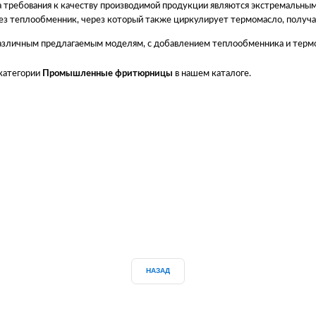
а требования к качеству производимой продукции являются экстремальным
рез теплообменник, через который также циркулирует термомасло, получ
азличным предлагаемым моделям, с добавлением теплообменника и термо
 категории
Промышленные фритюрницы
в нашем каталоге.
НАЗАД