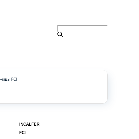
Поиск
товаров
+7 (495) 105-90-88
info@buenos.ru
Главная
Поиск
товаров
Каталог
О нас
Контакты
КАТАЛОГ
ницы FCI
Возобновляемые источники энергии
Оборудование для пищевой
промышленности
Оборудование для ремонта и
обслуживания транспорта
Охлаждающее промышленное
INCALFER
оборудование
FCI
Нефтегазовое оборудование