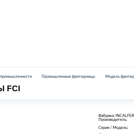
Главная
Каталог
О нас
Контакты
й промышленности
Промышленные фритюрницы
Модель фритюр
 FCI
Фабрика:
INCALFER
Производитель:
Серия / Модель: