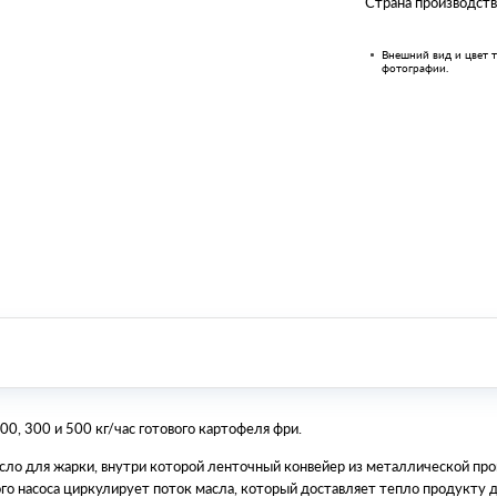
Страна производств
Внешний вид и цвет т
фотографии.
0, 300 и 500 кг/час готового картофеля фри.
асло для жарки, внутри которой ленточный конвейер из металлической про
о насоса циркулирует поток масла, который доставляет тепло продукту 