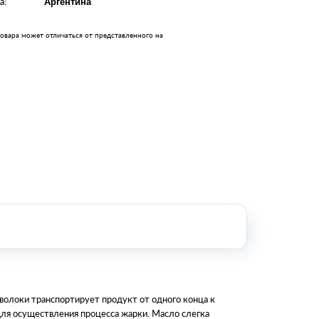
а:
Аргентина
Оборудование металлообработки и
сварки
овара может отличаться от представленного на
Оборудование сельскохозяйственной
промышленности
Строительное оборудование и
инструменты
Оборудование для упаковки
Расходные материалы для
стерилизации
+7 (495) 105-90-88
123+7 (495) 105-90-88
info@buenos.ru
волоки транспортирует продукт от одного конца к
для осуществления процесса жарки. Масло слегка