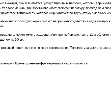
оно выходит, оно всасывается циркуляционным насосом, который впрыскива
 теплообменник, где восстанавливает свою температуру, прежде чем снова
редают свое тепло маслу, которое циркулирует по трубчатому змеевику и 
нный насос проходит через фильтр непрерывного действия, отделяющий 
цы.
о продукта, может иметь поддоны и/или конвейерную ленту. Для облегчени
доном на 50 см.
который пополняет его по мере расходования. Температура масла на вход
 категории
в нашем каталоге.
Промышленные фритюрницы