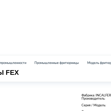
Главная
Каталог
О нас
Контакты
й промышленности
Промышленные фритюрницы
Модель фритюр
Ы FEX
Фабрика:
INCALFER
Производитель:
Серия / Модель: