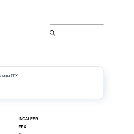
Поиск
товаров
+7 (495) 105-90-88
info@buenos.ru
Главная
Поиск
товаров
Каталог
О нас
Контакты
КАТАЛОГ
ницы FEX
Возобновляемые источники энергии
Оборудование для пищевой
промышленности
Оборудование для ремонта и
обслуживания транспорта
INCALFER
Охлаждающее промышленное
оборудование
FEX
Нефтегазовое оборудование