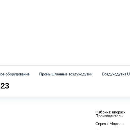
Главная
Каталог
О нас
Контакты
е оборудование
Промышленные воздуходувки
Воздуходувка 
23
Фабрика:
unopack
Производитель:
Серия / Модель: