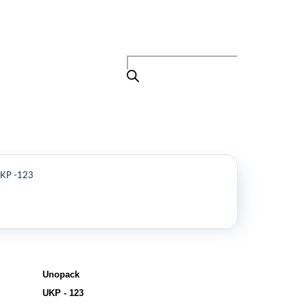
Поиск
товаров
+7 (495) 105-90-88
info@buenos.ru
Главная
Поиск
товаров
Каталог
О нас
Контакты
КАТАЛОГ
UKP -123
Возобновляемые источники энергии
Оборудование для пищевой
промышленности
Оборудование для ремонта и
обслуживания транспорта
Охлаждающее промышленное
Unopack
оборудование
UKP - 123
Нефтегазовое оборудование