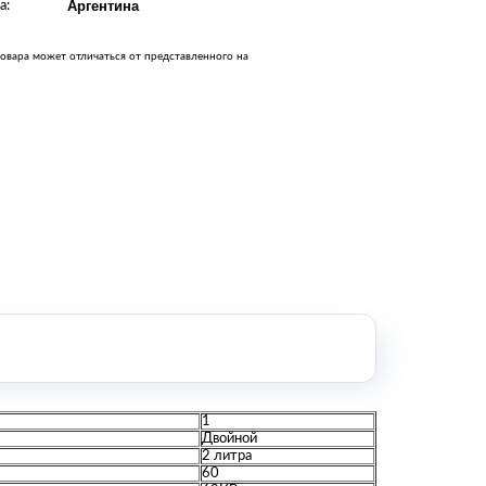
а:
Аргентина
Оборудование металлообработки и
сварки
Оборудование сельскохозяйственной
овара может отличаться от представленного на
промышленности
Строительное оборудование и
инструменты
Оборудование для упаковки
Расходные материалы для
стерилизации
+7 (495) 105-90-88
123+7 (495) 105-90-88
info@buenos.ru
1
Двойной
2 литра
60