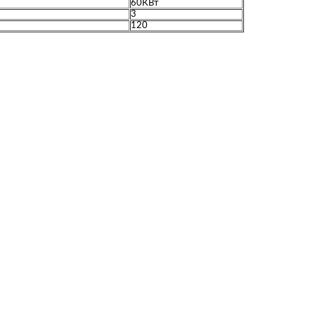
60КВт
3
120