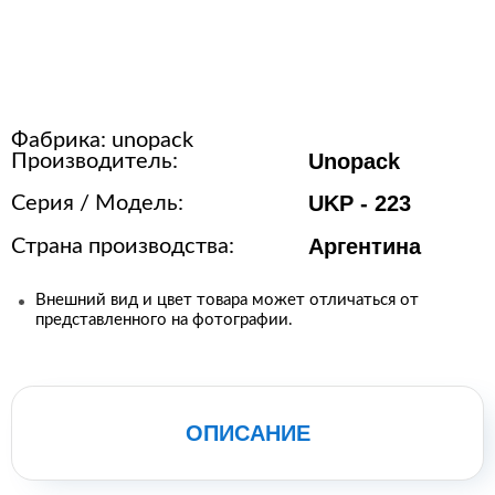
Расходные материалы для
стерилизации
Фабрика:
unopack
+7 (495) 105-90-88
Unopack
Производитель:
123+7 (495) 105-90-88
UKP - 223
Серия / Модель:
Аргентина
Страна производства:
info@buenos.ru
Внешний вид и цвет товара может отличаться от
представленного на фотографии.
ОПИСАНИЕ