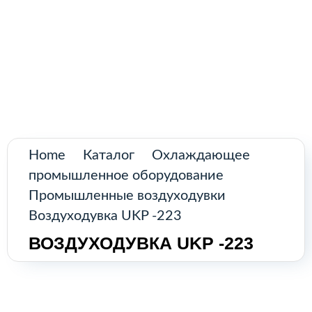
Поиск
товаров
Промышленное оборудование из
Аргентины и стран Латинской Америки
Главная
Каталог
О нас
Home
Каталог
Охлаждающее
промышленное оборудование
Контакты
Промышленные воздуходувки
Воздуходувка UKP -223
ВОЗДУХОДУВКА UKP -223
КАТАЛОГ
Возобновляемые источники