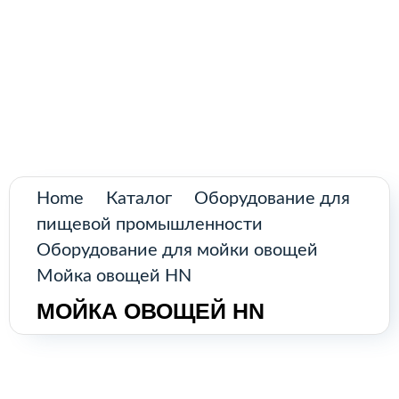
Поиск
товаров
Промышленное оборудование из
Аргентины и стран Латинской Америки
Главная
Каталог
О нас
Home
Каталог
Оборудование для
пищевой промышленности
Контакты
Оборудование для мойки овощей
Мойка овощей HN
МОЙКА ОВОЩЕЙ HN
КАТАЛОГ
Возобновляемые источники