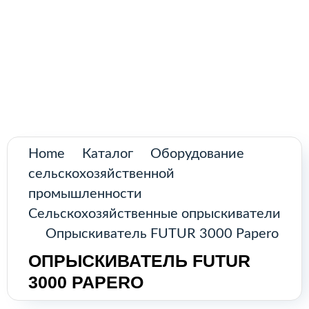
Поиск
товар
Промышленное оборудование из
Аргентины и стран Латинской Америки
Гла
Кат
О н
Home
Каталог
Оборудование
сельскохозяйственной
Кон
промышленности
Сельскохозяйственные опрыскиватели
Опрыскиватель FUTUR 3000 Papero
КА
ОПРЫСКИВАТЕЛЬ FUTUR
3000 PAPERO
Воз