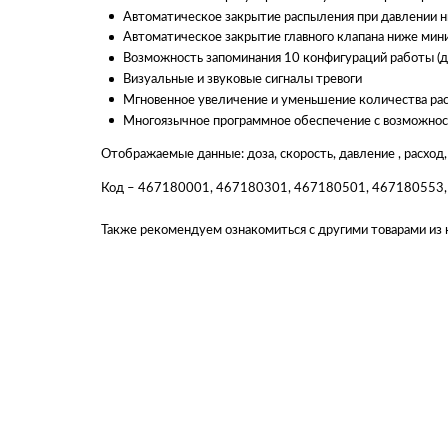
Автоматическое закрытие распыления при давлении ни
Автоматическое закрытие главного клапана ниже мин
Возможность запоминания 10 конфигураций работы (доз
Визуальные и звуковые сигналы тревоги
Мгновенное увеличение и уменьшение количества р
Многоязычное программное обеспечение с возможность
Отображаемые
данные: доза, скорость, давление , расх
Код – 467180001, 467180301, 467180501, 467180553
Также рекомендуем ознакомиться с другими товарами из