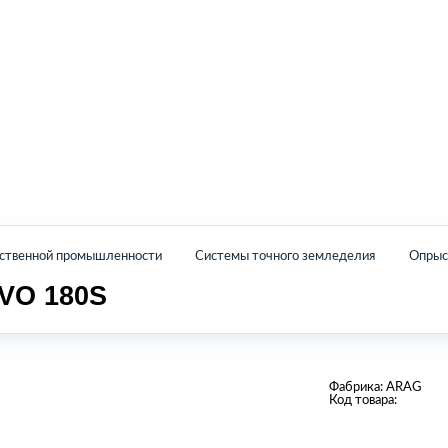
Главная
Каталог
О нас
Контакты
йственной промышленности
Системы точного земледелия
Опрыс
VO 180S
Фабрика:
ARAG
Код товара: