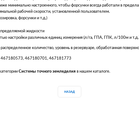
же минимально настроенного, чтобы форсунки всегда работали в пределах
имальной рабочей скорости, установленной пользователем.
ировка, форсунки и т.д.)
аспределяемой жидкости
ю настройки различных единиц измерения (л/га, ГПА, ГПК, л/100м и т.д.)
од, распределенное количество, уровень в резервуаре, обработанная поверх
, 467180573, 467180701, 467181773
 категории
Системы точного земледелия
в нашем каталоге.
НАЗАД