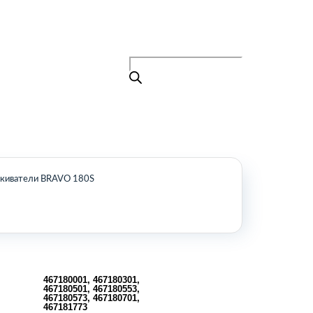
Поиск
товаров
+7 (495) 105-90-88
info@buenos.ru
Главная
Поиск
товаров
Каталог
О нас
Контакты
КАТАЛОГ
киватели BRAVO 180S
Возобновляемые источники энергии
Оборудование для пищевой
промышленности
Оборудование для ремонта и
обслуживания транспорта
Охлаждающее промышленное
467180001, 467180301,
467180501, 467180553,
оборудование
467180573, 467180701,
Нефтегазовое оборудование
467181773