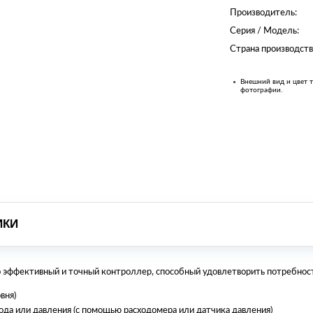
Производитель:
Серия / Модель:
Страна производств
Внешний вид и цвет т
фотографии.
ИКИ
 эффективный и точный контроллер, способный удовлетворить потребност
вня)
да или давления (с помощью расходомера или датчика давления)