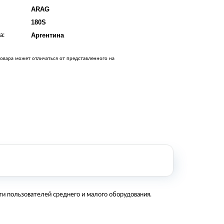
Оборудование металлообработки и
ARAG
сварки
180S
Оборудование сельскохозяйственной
промышленности
а:
Аргентина
Строительное оборудование и
инструменты
овара может отличаться от представленного на
Оборудование для упаковки
Расходные материалы для
стерилизации
+7 (495) 105-90-88
123+7 (495) 105-90-88
info@buenos.ru
и пользователей среднего и малого оборудования.