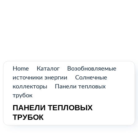
Поиск
товаров
Промышленное оборудование из
Аргентины и стран Латинской Америки
Главная
Каталог
О нас
Home
Каталог
Возобновляемые
источники энергии
Солнечные
Контакты
коллекторы
Панели тепловых
трубок
ПАНЕЛИ ТЕПЛОВЫХ
КАТАЛОГ
ТРУБОК
Возобновляемые источники