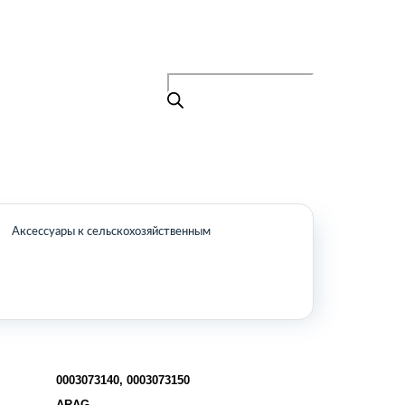
Поиск
товаров
+7 (495) 105-90-88
info@buenos.ru
Главная
Поиск
товаров
Каталог
О нас
Контакты
КАТАЛОГ
Аксессуары к сельскохозяйственным
Возобновляемые источники энергии
Оборудование для пищевой
промышленности
Оборудование для ремонта и
обслуживания транспорта
Охлаждающее промышленное
оборудование
0003073140, 0003073150
Нефтегазовое оборудование
ARAG