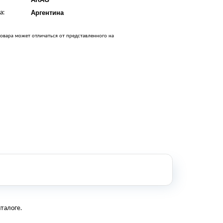
Оборудование металлообработки и
а:
Аргентина
сварки
Оборудование сельскохозяйственной
промышленности
овара может отличаться от представленного на
Строительное оборудование и
инструменты
Оборудование для упаковки
Расходные материалы для
стерилизации
+7 (495) 105-90-88
123+7 (495) 105-90-88
info@buenos.ru
талоге.