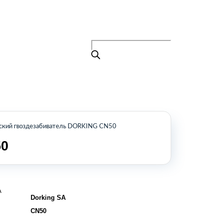
Поиск
товаров
+7 (495) 105-90-88
info@buenos.ru
Главная
Поиск
товаров
Каталог
О нас
Контакты
КАТАЛОГ
ский гвоздезабиватель DORKING CN50
0
Возобновляемые источники энергии
Оборудование для пищевой
промышленности
Оборудование для ремонта и
обслуживания транспорта
A
Охлаждающее промышленное
Dorking SA
оборудование
CN50
Нефтегазовое оборудование