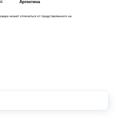
а:
Аргентина
Оборудование металлообработки и
сварки
Оборудование сельскохозяйственной
овара может отличаться от представленного на
промышленности
Строительное оборудование и
инструменты
Оборудование для упаковки
Расходные материалы для
стерилизации
+7 (495) 105-90-88
123+7 (495) 105-90-88
info@buenos.ru