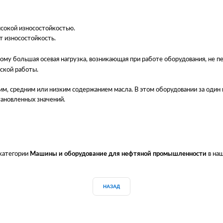
ысокой износостойкостью.
т износостойкость.
ому большая осевая нагрузка, возникающая при работе оборудования, не п
ской работы.
м, средним или низким содержанием масла. В этом оборудовании за один п
тановленных значений.
 категории
Машины и оборудование для нефтяной промышленности
в наш
НАЗАД