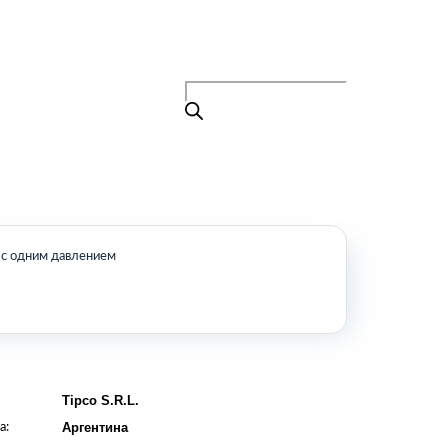
Поиск
товаров
+7 (495) 105-90-88
info@buenos.ru
Главная
Поиск
товаров
Каталог
О нас
Контакты
КАТАЛОГ
 с одним давлением
Возобновляемые источники энергии
Оборудование для пищевой
промышленности
Оборудование для ремонта и
обслуживания транспорта
Охлаждающее промышленное
Tipco S.R.L.
оборудование
а:
Аргентина
Нефтегазовое оборудование