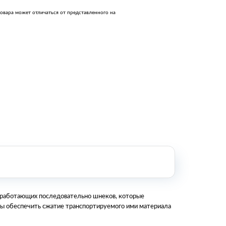
Оборудование металлообработки и
овара может отличаться от представленного на
сварки
Оборудование сельскохозяйственной
промышленности
Строительное оборудование и
инструменты
Оборудование для упаковки
Расходные материалы для
стерилизации
+7 (495) 105-90-88
123+7 (495) 105-90-88
info@buenos.ru
м работающих последовательно шнеков, которые
бы обеспечить сжатие транспортируемого ими материала