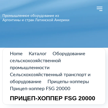
Поиск
товаров
Промышленное оборудование из
Аргентины и стран Латинской Америки
Главная
Каталог
О нас
Home
Каталог
Оборудование
сельскохозяйственной
Контакты
промышленности
Сельскохозяйственный транспорт и
оборудование
Прицепы-хопперы
КАТАЛОГ
Прицеп-хоппер FSG 20000
ПРИЦЕП-ХОППЕР FSG 20000
Возобновляемые источники