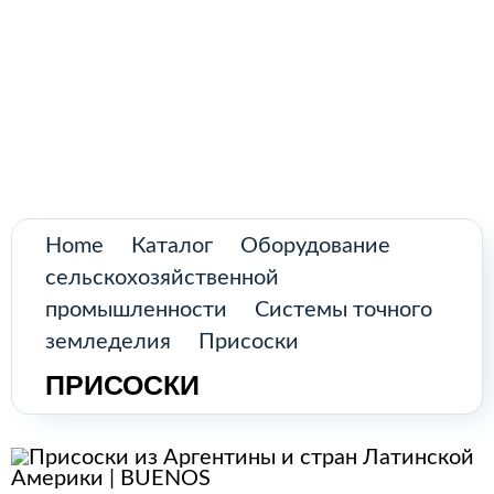
Поиск
товаров
Промышленное оборудование из
Аргентины и стран Латинской Америки
Главная
Каталог
О нас
Home
Каталог
Оборудование
сельскохозяйственной
Контакты
промышленности
Системы точного
земледелия
Присоски
ПРИСОСКИ
КАТАЛОГ
Возобновляемые источники