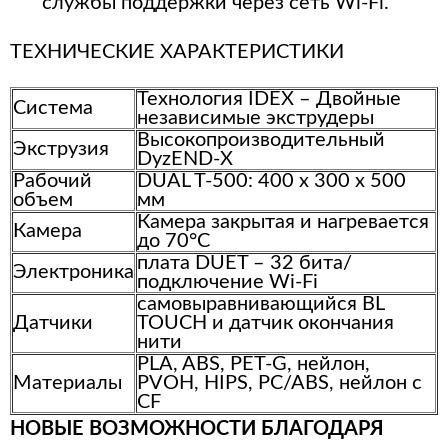
службы поддержки через сеть Wi-Fi.
ТЕХНИЧЕСКИЕ ХАРАКТЕРИСТИКИ
Технология IDEX – Двойные
Система
независимые экструдеры
Высокопроизводительный
Экструзия
DyzEND-X
Рабочий
DUAL T-500: 400 х 300 х 500
объем
мм
Камера закрытая и нагревается
Камера
до 70°C
плата DUET – 32 бита/
Электроника
подключение Wi-Fi
самовыравнивающийся BL
Датчики
TOUCH и датчик окончания
нити
PLA, ABS, PET-G, нейлон,
Материалы
PVOH, HIPS, PC/ABS, нейлон с
CF
НОВЫЕ ВОЗМОЖНОСТИ БЛАГОДАРЯ