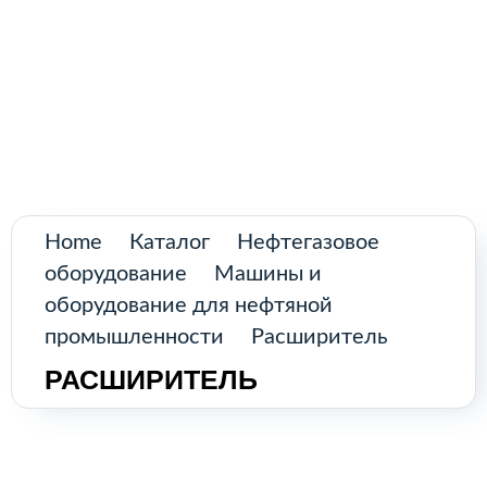
Поиск
товаров
Промышленное оборудование из
Аргентины и стран Латинской Америки
Главная
Каталог
О нас
Home
Каталог
Нефтегазовое
оборудование
Машины и
Контакты
оборудование для нефтяной
промышленности
Расширитель
РАСШИРИТЕЛЬ
КАТАЛОГ
Возобновляемые источники