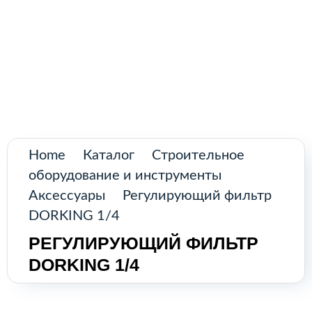
Поиск
товаров
Промышленное оборудование из
Аргентины и стран Латинской Америки
Главная
Каталог
О нас
Home
Каталог
Строительное
оборудование и инструменты
Контакты
Аксессуары
Регулирующий фильтр
DORKING 1/4
РЕГУЛИРУЮЩИЙ ФИЛЬТР
КАТАЛОГ
DORKING 1/4
Возобновляемые источники