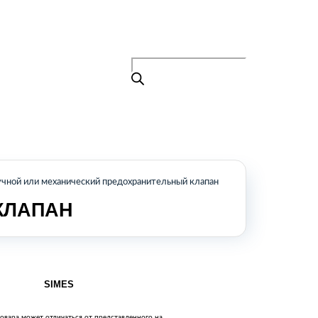
Поиск
товаров
+7 (495) 105-90-88
info@buenos.ru
Главная
Поиск
товаров
Каталог
О нас
Контакты
КАТАЛОГ
учной или механический предохранительный клапан
КЛАПАН
Возобновляемые источники энергии
Оборудование для пищевой
промышленности
Оборудование для ремонта и
обслуживания транспорта
Охлаждающее промышленное
SIMES
оборудование
Нефтегазовое оборудование
овара может отличаться от представленного на