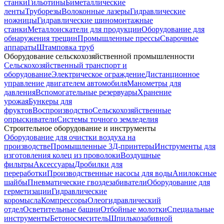
станки
Гильотины
Биметаллические
ленты
Труборезы
Волоконные лазеры
Гидравлические
ножницы
Гидравлические шиномонтажные
станки
Металлоискатели для продукции
Оборудование для
обнаружения трещин
Промышленные прессы
Сварочные
аппараты
Штамповка труб
Оборудование сельскохозяйственной промышленности
Сельскохозяйственный транспорт и
оборудование
Электрическое ограждение
Дистанционное
управление двигателем автомобиля
Манометры для
давления
Вспомогательные резервуары
Хранение
урожая
Бункеры для
фруктов
Воспроизводство
Сельскохозяйственные
опрыскиватели
Системы точного земледелия
Строительное оборудование и инструменты
Оборудование для очистки воздуха на
производстве
Промышленные 3Д-принтеры
Инструменты для
изготовления колец из проволоки
Воздушные
фильтры
Аксессуары
Дробилки для
переработки
Производственные насосы для воды
Анилокcные
шайбы
Пневматические гвоздезабиватели
Оборудование для
герметизации
Гидравлические
коромысла
Компрессоры
Олеогидравлический
отдел
Осветительные башни
Отбойные молотки
Специальные
инструменты
Бетоносмеситель
Шпилькозабивной