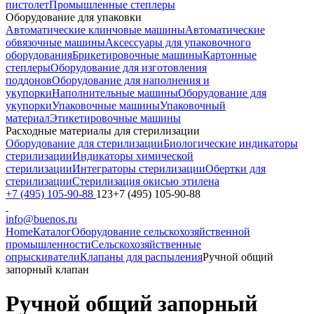
пистолет
Промышленные степлеры
Оборудование для упаковки
Автоматические клинчовые машины
Автоматические
обвязочные машины
Аксессуары для упаковочного
оборудования
Брикетировочные машины
Картонные
степлеры
Оборудование для изготовления
поддонов
Оборудование для наполнения и
укупорки
Наполнительные машины
Оборудование для
укупорки
Упаковочные машины
Упаковочный
материал
Этикетировочные машины
Расходные материалы для стерилизации
Оборудование для стерилизации
Биологические индикаторы
стерилизации
Индикаторы химической
стерилизации
Интеграторы стерилизации
Обертки для
стерилизации
Стерилизация окисью этилена
+7 (495) 105-90-88
123+7 (495) 105-90-88
info@buenos.ru
Home
Каталог
Оборудование сельскохозяйственной
промышленности
Сельскохозяйственные
опрыскиватели
Клапаны для распыления
Ручной общий
запорный клапан
Ручной общий запорный