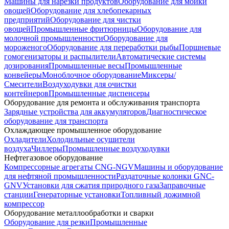
Машины для нарезки продуктов
Оборудование для мойки
овощей
Оборудование для хлебопекарных
предприятий
Оборудование для чистки
овощей
Промышленные фритюрницы
Оборудование для
молочной промышленности
Оборудование для
мороженого
Оборудование для переработки рыбы
Поршневые
гомогенизаторы и распылители
Автоматические системы
дозирования
Промышленные весы
Промышленные
конвейеры
Моноблочное оборудование
Миксеры/
Смесители
Воздуходувки для очистки
контейнеров
Промышленные диспенсеры
Оборудование для ремонта и обслуживания транспорта
Зарядные устройства для аккумуляторов
Диагностическое
оборудование для транспорта
Охлаждающее промышленное оборудование
Охладители
Холодильные осушители
воздуха
Чиллеры
Промышленные воздуходувки
Нефтегазовое оборудование
Компрессорные агрегаты CNG-NGV
Машины и оборудование
для нефтяной промышленности
Раздаточные колонки GNC-
GNV
Установки для сжатия природного газа
Заправочные
станции
Генераторные установки
Топливный дожимной
компрессор
Оборудование металлообработки и сварки
Оборудование для резки
Промышленные